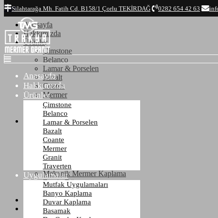
Top
Silahtarağa Mh. Fatih Cd. B158/1 Çorlu TEKİRDAĞ
0282 654 42 63
inf
Anasayfa
Hakkımızda
Ürünler
Çimstone
Belanco
Lamar & Porselen
Anasayfa
Bazalt
Hakkımızda
Coante
Ürünler
Mermer
Granit
Çimstone
Traverten
Belanco
Uygulamalar
Lamar & Porselen
Mutfak Uygulamaları
Bazalt
Banyo Kaplama
Coante
Duvar Kaplama
Mermer
Basamak
Granit
Dış Cephe Kaplama
Traverten
Mekanik Mermer Kaplama
Uygulamalar
Zemin Döşeme
Mutfak Uygulamaları
Mezar - Kabristan
Banyo Kaplama
Referanslar
Duvar Kaplama
İletişim
Basamak