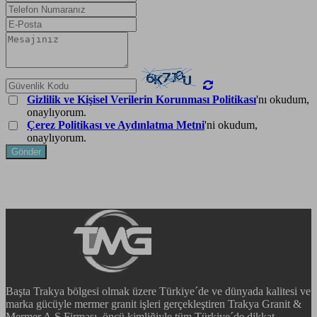
Gizlilik ve Kişisel Verilerin Korunması Politikası
'nı okudum,
onaylıyorum.
Çerez Politikası ve Aydınlatma Metni
'ni okudum,
onaylıyorum.
Gönder
Başta Trakya bölgesi olmak üzere Türkiye´de ve dünyada kalitesi ve
marka gücüyle mermer granit işleri gerçekleştiren Trakya Granit &
Mermer A.Ş Firması, öncü kimliğiyle tüm Türkiye´de dikkat