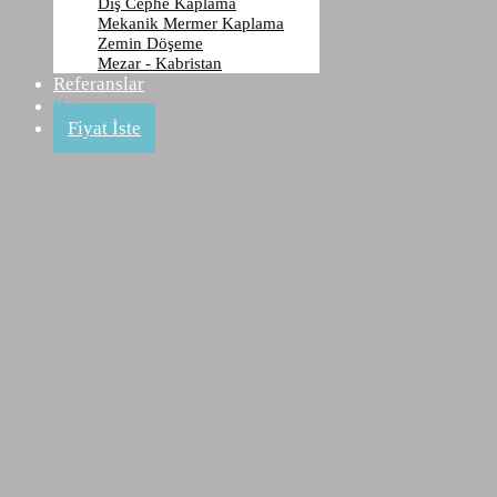
Dış Cephe Kaplama
İletişim
Mekanik Mermer Kaplama
Zemin Döşeme
Mezar - Kabristan
Anasayfa
Referanslar
İletişim
İletişim
Fiyat İste