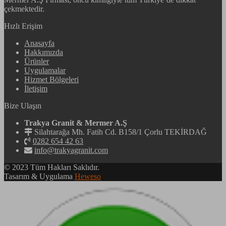
çekmektedir.
Hızlı Erişim
Anasayfa
Hakkımızda
Ürünler
Uygulamalar
Hizmet Bölgeleri
İletişim
Bize Ulaşın
Trakya Granit & Mermer A.Ş
Silahtarağa Mh. Fatih Cd. B158/1 Çorlu TEKİRDAĞ
0282 654 42 63
info@trakyagranit.com
© 2023 Tüm Hakları Saklıdır.
Tasarım & Uygulama
Heweso