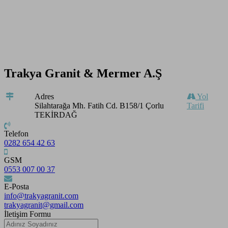
Trakya Granit & Mermer A.Ş
Adres
Yol
Silahtarağa Mh. Fatih Cd. B158/1 Çorlu
Tarifi
TEKİRDAĞ
Telefon
0282 654 42 63
GSM
0553 007 00 37
E-Posta
info@trakyagranit.com
trakyagranit@gmail.com
İletişim Formu