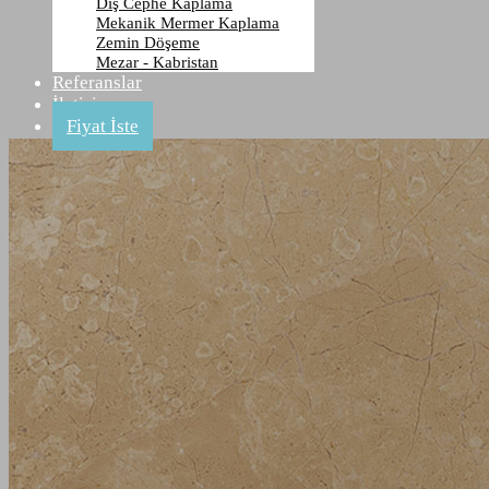
Dış Cephe Kaplama
Mermer
Mekanik Mermer Kaplama
Zemin Döşeme
Mezar - Kabristan
Anasayfa
Referanslar
Ürünler
İletişim
Mermer
Fiyat İste