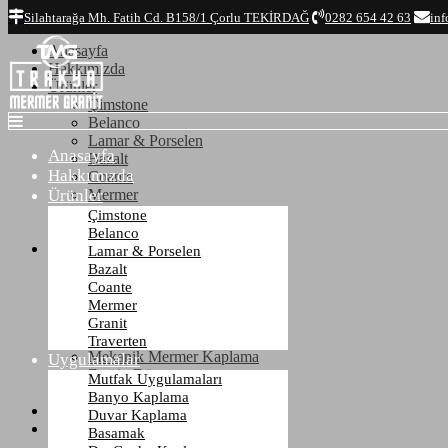
Top
Silahtarağa Mh. Fatih Cd. B158/1 Çorlu TEKİRDAĞ
0282 654 42 63
inf
Anasayfa
Hakkımızda
Ürünler
Çimstone
Belanco
Lamar & Porselen
Anasayfa
Bazalt
Hakkımızda
Coante
Ürünler
Mermer
Granit
Çimstone
Traverten
Belanco
Uygulamalar
Lamar & Porselen
Mutfak Uygulamaları
Bazalt
Banyo Kaplama
Coante
Duvar Kaplama
Mermer
Basamak
Granit
Dış Cephe Kaplama
Traverten
Mekanik Mermer Kaplama
Uygulamalar
Zemin Döşeme
Mutfak Uygulamaları
Mezar - Kabristan
Banyo Kaplama
Referanslar
Duvar Kaplama
İletişim
Basamak