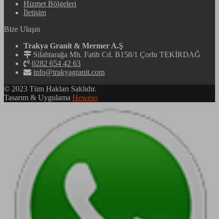
Hizmet Bölgeleri
İletişim
Bize Ulaşın
Trakya Granit & Mermer A.Ş
Silahtarağa Mh. Fatih Cd. B158/1 Çorlu TEKİRDAĞ
0282 654 42 63
info@trakyagranit.com
© 2023 Tüm Hakları Saklıdır.
Tasarım & Uygulama
Heweso