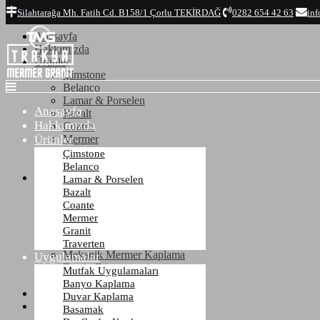
Top
Silahtarağa Mh. Fatih Cd. B158/1 Çorlu TEKİRDAĞ
0282 654 42 63
inf
Anasayfa
Hakkımızda
Ürünler
Çimstone
Belanco
Lamar & Porselen
Anasayfa
Bazalt
Hakkımızda
Coante
Ürünler
Mermer
Granit
Çimstone
Traverten
Belanco
Uygulamalar
Lamar & Porselen
Mutfak Uygulamaları
Bazalt
Banyo Kaplama
Coante
Duvar Kaplama
Mermer
Basamak
Granit
Dış Cephe Kaplama
Traverten
Mekanik Mermer Kaplama
Uygulamalar
Zemin Döşeme
Mutfak Uygulamaları
Mezar - Kabristan
Banyo Kaplama
Referanslar
Duvar Kaplama
İletişim
Basamak