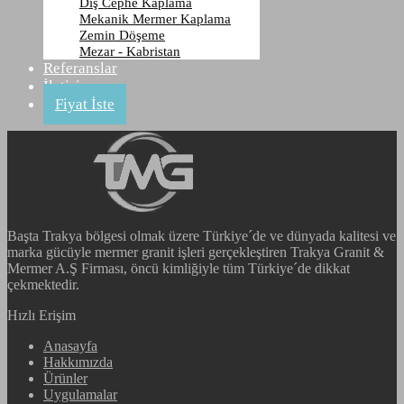
Dış Cephe Kaplama
BEYAZ
Mekanik Mermer Kaplama
Zemin Döşeme
Mezar - Kabristan
Anasayfa
Referanslar
Ürünler
İletişim
Traverten
Fiyat İste
BEYAZ
Başta Trakya bölgesi olmak üzere Türkiye´de ve dünyada kalitesi ve
marka gücüyle mermer granit işleri gerçekleştiren Trakya Granit &
Mermer A.Ş Firması, öncü kimliğiyle tüm Türkiye´de dikkat
çekmektedir.
Hızlı Erişim
Anasayfa
Hakkımızda
Ürünler
Uygulamalar