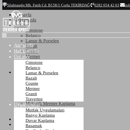
Top
Silahtarağa Mh. Fatih Cd. B158/1 Çorlu TEKİRDAĞ
0282 654 42 63
inf
Anasayfa
Hakkımızda
Ürünler
Çimstone
Belanco
Lamar & Porselen
Anasayfa
Bazalt
Hakkımızda
Coante
Ürünler
Mermer
Granit
Çimstone
Traverten
Belanco
Uygulamalar
Lamar & Porselen
Mutfak Uygulamaları
Bazalt
Banyo Kaplama
Coante
Duvar Kaplama
Mermer
Basamak
Granit
Dış Cephe Kaplama
Traverten
Mekanik Mermer Kaplama
Uygulamalar
Zemin Döşeme
Mutfak Uygulamaları
Mezar - Kabristan
Banyo Kaplama
Referanslar
Duvar Kaplama
İletişim
Basamak