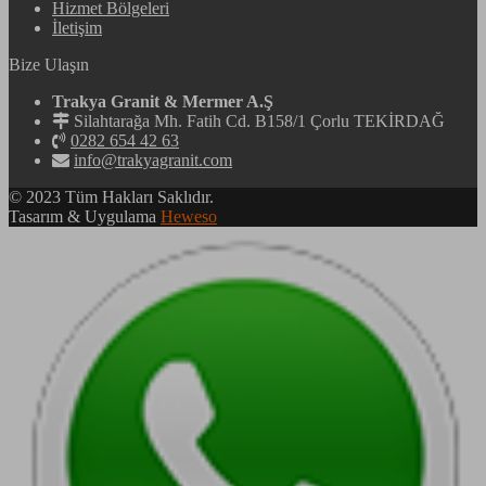
Hizmet Bölgeleri
İletişim
Bize Ulaşın
Trakya Granit & Mermer A.Ş
Silahtarağa Mh. Fatih Cd. B158/1 Çorlu TEKİRDAĞ
0282 654 42 63
info@trakyagranit.com
© 2023 Tüm Hakları Saklıdır.
Tasarım & Uygulama
Heweso