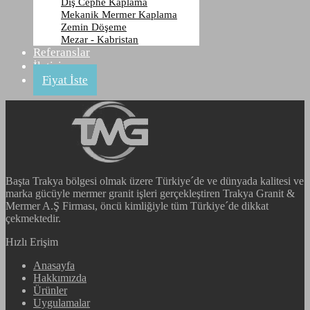
Dış Cephe Kaplama
Çin Xili Red
Mekanik Mermer Kaplama
Zemin Döşeme
Mezar - Kabristan
Anasayfa
Referanslar
Ürünler
İletişim
Granit
Fiyat İste
Çin Xili Red
Başta Trakya bölgesi olmak üzere Türkiye´de ve dünyada kalitesi ve
marka gücüyle mermer granit işleri gerçekleştiren Trakya Granit &
Mermer A.Ş Firması, öncü kimliğiyle tüm Türkiye´de dikkat
çekmektedir.
Hızlı Erişim
Anasayfa
Hakkımızda
Ürünler
Uygulamalar