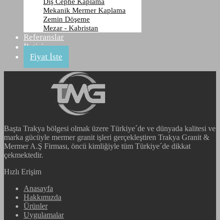
Dış Cephe Kaplama
HAM
Mekanik Mermer Kaplama
Zemin Döşeme
Mezar - Kabristan
Anasayfa
Referanslar
Ürünler
İletişim
Bazalt
Fiyat İste
HAM
Başta Trakya bölgesi olmak üzere Türkiye´de ve dünyada kalitesi ve
marka gücüyle mermer granit işleri gerçekleştiren Trakya Granit &
Mermer A.Ş Firması, öncü kimliğiyle tüm Türkiye´de dikkat
çekmektedir.
Hızlı Erişim
Anasayfa
Hakkımızda
Ürünler
Uygulamalar