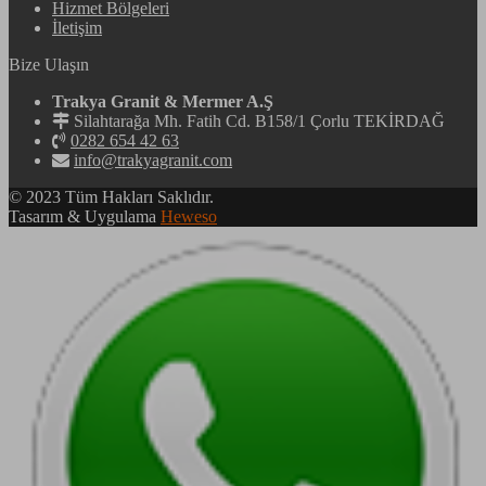
Hizmet Bölgeleri
İletişim
Bize Ulaşın
Trakya Granit & Mermer A.Ş
Silahtarağa Mh. Fatih Cd. B158/1 Çorlu TEKİRDAĞ
0282 654 42 63
info@trakyagranit.com
© 2023 Tüm Hakları Saklıdır.
Tasarım & Uygulama
Heweso