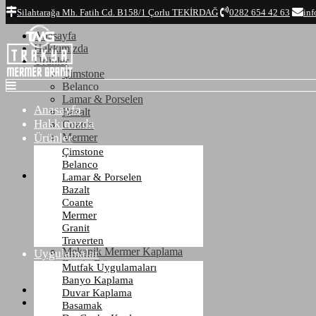
Top
Silahtarağa Mh. Fatih Cd. B158/1 Çorlu TEKİRDAĞ
0282 654 42 63
inf
Anasayfa
Hakkımızda
Ürünler
Çimstone
Belanco
Lamar & Porselen
Anasayfa
Bazalt
Hakkımızda
Coante
Ürünler
Mermer
Granit
Çimstone
Traverten
Belanco
Uygulamalar
Lamar & Porselen
Mutfak Uygulamaları
Bazalt
Banyo Kaplama
Coante
Duvar Kaplama
Mermer
Basamak
Granit
Dış Cephe Kaplama
Traverten
Mekanik Mermer Kaplama
Uygulamalar
Zemin Döşeme
Mutfak Uygulamaları
Mezar - Kabristan
Banyo Kaplama
Referanslar
Duvar Kaplama
İletişim
Basamak