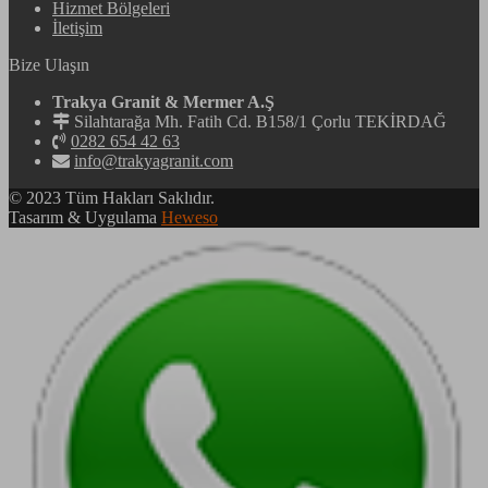
Hizmet Bölgeleri
İletişim
Bize Ulaşın
Trakya Granit & Mermer A.Ş
Silahtarağa Mh. Fatih Cd. B158/1 Çorlu TEKİRDAĞ
0282 654 42 63
info@trakyagranit.com
© 2023 Tüm Hakları Saklıdır.
Tasarım & Uygulama
Heweso