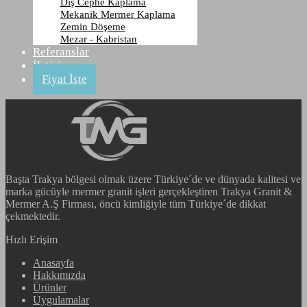
Dış Cephe Kaplama
Hassan Green
Mekanik Mermer Kaplama
Zemin Döşeme
Mezar - Kabristan
Anasayfa
Referanslar
Ürünler
İletişim
Granit
Fiyat İste
Hassan Green
Başta Trakya bölgesi olmak üzere Türkiye´de ve dünyada kalitesi ve
marka gücüyle mermer granit işleri gerçekleştiren Trakya Granit &
Mermer A.Ş Firması, öncü kimliğiyle tüm Türkiye´de dikkat
çekmektedir.
Hızlı Erişim
Anasayfa
Hakkımızda
Ürünler
Uygulamalar