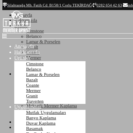
Top
Silahtarağa Mh. Fatih Cd. B158/1 Çorlu TEKİRDAĞ
0282 654 42 63
inf
Anasayfa
Hakkımızda
Ürünler
Çimstone
Belanco
Lamar & Porselen
Anasayfa
Bazalt
Hakkımızda
Coante
Ürünler
Mermer
Granit
Çimstone
Traverten
Belanco
Uygulamalar
Lamar & Porselen
Mutfak Uygulamaları
Bazalt
Banyo Kaplama
Coante
Duvar Kaplama
Mermer
Basamak
Granit
Dış Cephe Kaplama
Traverten
Mekanik Mermer Kaplama
Uygulamalar
Zemin Döşeme
Mutfak Uygulamaları
Mezar - Kabristan
Banyo Kaplama
Referanslar
Duvar Kaplama
İletişim
Basamak