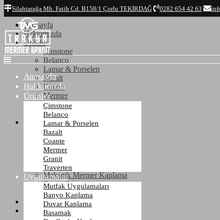
Top
Silahtarağa Mh. Fatih Cd. B158/1 Çorlu TEKİRDAĞ
0282 654 42 63
inf
Anasayfa
Hakkımızda
Ürünler
Çimstone
Belanco
Lamar & Porselen
Anasayfa
Bazalt
Hakkımızda
Coante
Ürünler
Mermer
Granit
Çimstone
Traverten
Belanco
Uygulamalar
Lamar & Porselen
Mutfak Uygulamaları
Bazalt
Banyo Kaplama
Coante
Duvar Kaplama
Mermer
Basamak
Granit
Dış Cephe Kaplama
Traverten
Mekanik Mermer Kaplama
Uygulamalar
Zemin Döşeme
Mutfak Uygulamaları
Mezar - Kabristan
Banyo Kaplama
Referanslar
Duvar Kaplama
İletişim
Basamak