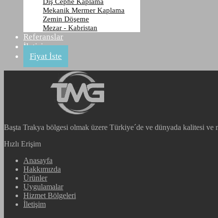
Dış Cephe Kaplama
KASHMERA WHITE
Mekanik Mermer Kaplama
Zemin Döşeme
Mezar - Kabristan
Anasayfa
Referanslar
Ürünler
İletişim
Belanco
Fiyat İste
KASHMERA WHITE
Başta Trakya bölgesi olmak üzere Türkiye´de ve dünyada kalitesi ve 
Hızlı Erişim
Anasayfa
Hakkımızda
Ürünler
Uygulamalar
Hizmet Bölgeleri
İletişim