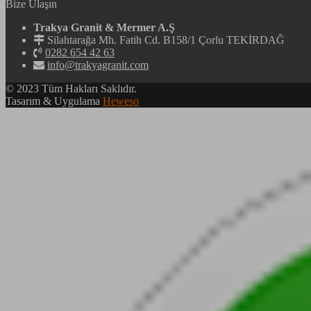
Bize Ulaşın
Trakya Granit & Mermer A.Ş
Silahtarağa Mh. Fatih Cd. B158/1 Çorlu TEKİRDAĞ
0282 654 42 63
info@trakyagranit.com
© 2023 Tüm Hakları Saklıdır.
Tasarım & Uygulama
Heweso