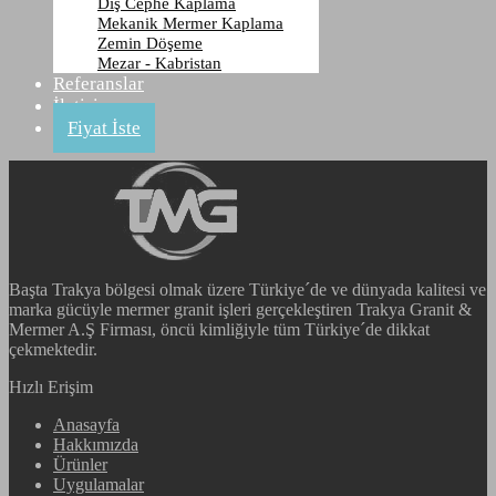
Dış Cephe Kaplama
Nero Zimbawe B
Mekanik Mermer Kaplama
Zemin Döşeme
Mezar - Kabristan
Anasayfa
Referanslar
Ürünler
İletişim
Granit
Fiyat İste
Nero Zimbawe B
Başta Trakya bölgesi olmak üzere Türkiye´de ve dünyada kalitesi ve
marka gücüyle mermer granit işleri gerçekleştiren Trakya Granit &
Mermer A.Ş Firması, öncü kimliğiyle tüm Türkiye´de dikkat
çekmektedir.
Hızlı Erişim
Anasayfa
Hakkımızda
Ürünler
Uygulamalar