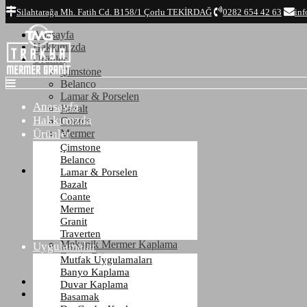
Top
Silahtarağa Mh. Fatih Cd. B158/1 Çorlu TEKİRDAĞ
0282 654 42 63
inf
Anasayfa
Hakkımızda
Ürünler
Çimstone
Belanco
Lamar & Porselen
Anasayfa
Bazalt
Hakkımızda
Coante
Ürünler
Mermer
Granit
Çimstone
Traverten
Belanco
Uygulamalar
Lamar & Porselen
Mutfak Uygulamaları
Bazalt
Banyo Kaplama
Coante
Duvar Kaplama
Mermer
Basamak
Granit
Dış Cephe Kaplama
Traverten
Mekanik Mermer Kaplama
Uygulamalar
Zemin Döşeme
Mutfak Uygulamaları
Mezar - Kabristan
Banyo Kaplama
Referanslar
Duvar Kaplama
İletişim
Basamak