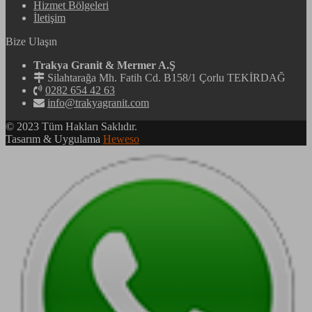
Hizmet Bölgeleri
İletişim
Bize Ulaşın
Trakya Granit & Mermer A.Ş
Silahtarağa Mh. Fatih Cd. B158/1 Çorlu TEKİRDAĞ
0282 654 42 63
info@trakyagranit.com
© 2023 Tüm Hakları Saklıdır.
Tasarım & Uygulama
Heweso