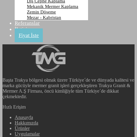
Dış Cephe Kaplama
Rosy Pink
Mekanik Mermer Kaplama
Zemin Döşeme
Mezar - Kabristan
Anasayfa
Referanslar
Ürünler
İletişim
Granit
Fiyat İste
Rosy Pink
Başta Trakya bölgesi olmak üzere Türkiye´de ve dünyada kalitesi ve
marka gücüyle mermer granit işleri gerçekleştiren Trakya Granit &
Mermer A.Ş Firması, öncü kimliğiyle tüm Türkiye´de dikkat
çekmektedir.
Hızlı Erişim
Anasayfa
Hakkımızda
Ürünler
Uygulamalar