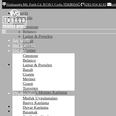
Top
Silahtarağa Mh. Fatih Cd. B158/1 Çorlu TEKİRDAĞ
0282 654 42 63
inf
Anasayfa
Hakkımızda
Ürünler
Çimstone
Belanco
Lamar & Porselen
Anasayfa
Bazalt
Hakkımızda
Coante
Ürünler
Mermer
Granit
Çimstone
Traverten
Belanco
Uygulamalar
Lamar & Porselen
Mutfak Uygulamaları
Bazalt
Banyo Kaplama
Coante
Duvar Kaplama
Mermer
Basamak
Granit
Dış Cephe Kaplama
Traverten
Mekanik Mermer Kaplama
Uygulamalar
Zemin Döşeme
Mutfak Uygulamaları
Mezar - Kabristan
Banyo Kaplama
Referanslar
Duvar Kaplama
İletişim
Basamak