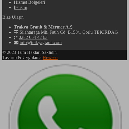
Hizmet Bölgeleri
İletişim
Bize Ulaşın
Trakya Granit & Mermer A.Ş
Silahtarağa Mh. Fatih Cd. B158/1 Çorlu TEKİRDAĞ
0282 654 42 63
info@trakyagranit.com
© 2023 Tüm Hakları Saklıdır.
Tasarım & Uygulama
Heweso